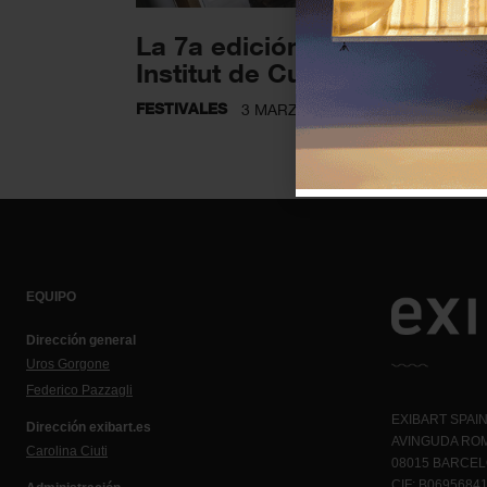
La 7a edición de In Museu d
Institut de Cultura de...
FESTIVALES
3 MARZO 2023
EQUIPO
Dirección general
Uros Gorgone
Federico Pazzagli
EXIBART SPAIN,
Dirección exibart.es
AVINGUDA ROM
Carolina Ciuti
08015 BARCE
CIF: B0695684