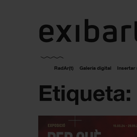
exibart.es
RadAr(t)
Galería digital
Insertar
Etiqueta