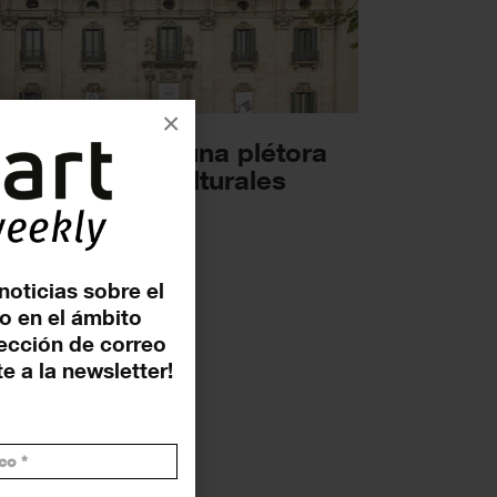
×
 ICUB anuncia una plétora
 actividades culturales
tivales en las...
OSICIONES
3 JULIO 2023
noticias sobre el
o en el ámbito
rección de correo
e a la newsletter!