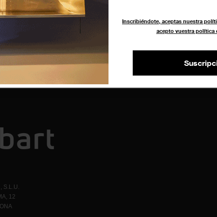
el
Inscribiéndote, aceptas nuestra políti
acepto vuestra política
Suscripc
 S.L.U.
A, 12
LONA
1