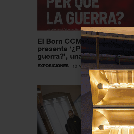
El Born CCM (Barcelona)
presenta ‘¿Por qué la
guerra?’, una exposición...
EXPOSICIONES
18 MARZO 2024