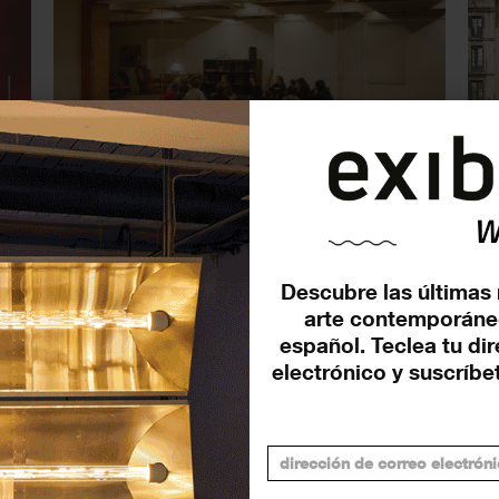
El Born CCM (Barcelona)
El
inaugura una colaboración
de
con la Cia Miquel...
es
EXPOSICIONES
EXP
4 JULIO 2023
Descubre las últimas 
arte contemporáne
español. Teclea tu di
electrónico y suscríbet