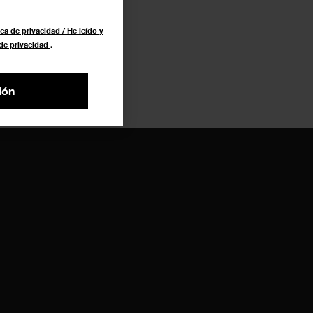
ca de privacidad / He leído y
 de privacidad
.
ión