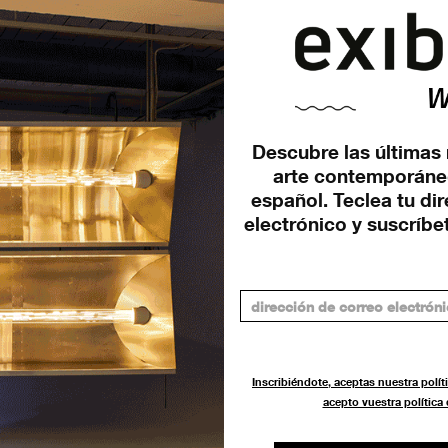
era
Programación MACBA 2022
Descubre las últimas 
bajo la nueva dirección de
arte contemporáne
Elvira Dyangani Ose
español. Teclea tu di
ACTUALIDAD
11 FEBRERO 2022
electrónico y suscríbet
Inscribiéndote, aceptas nuestra políti
acepto vuestra política