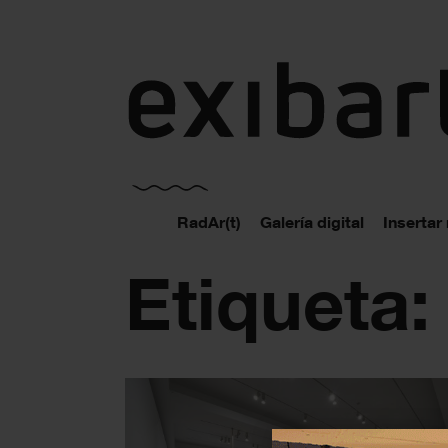
exibart.es
RadAr(t)
Galería digital
Insertar
Etiqueta: