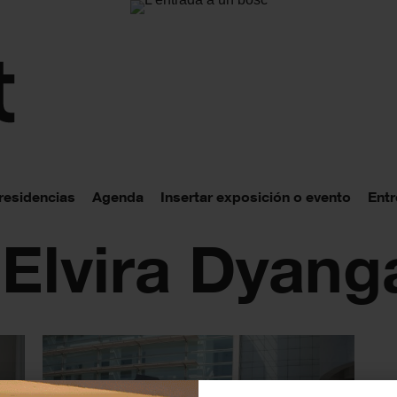
 residencias
Agenda
Insertar exposición o evento
Entr
 Elvira Dyang