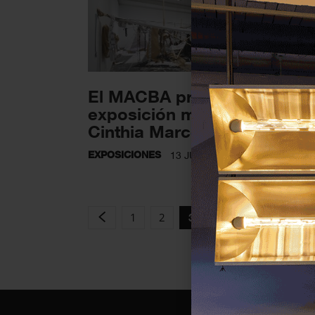
El MACBA presenta la prim
exposición monográfica de
Cinthia Marcelle en...
EXPOSICIONES
13 JULIO 2022
1
2
3