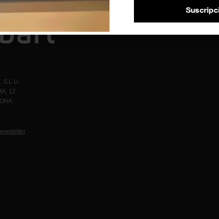
Suscripc
 S.L.U.
A, 12
LONA
1
newsletter