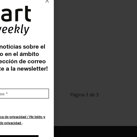
×
noticias sobre el
o en el ámbito
rección de correo
e a la newsletter!
Página 3 de 3
ca de privacidad / He leído y
 de privacidad
.