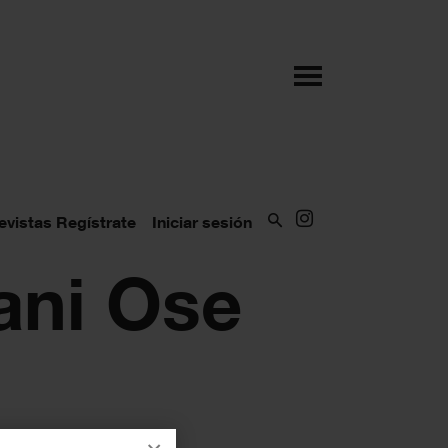
evistas
Regístrate
Iniciar sesión
ani Ose