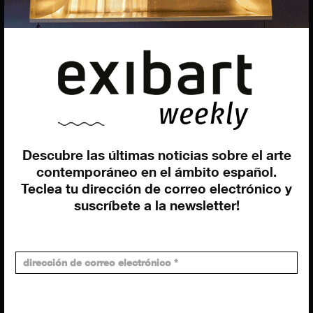
EQUIPO
Dirección general
Uros Gorgone
Federico Pazzagli
Dirección exibart.es
Carolina Ciuti
Administración
Evelyn Parretti
Descubre las últimas noticias sobre el arte
Marketing
contemporáneo en el ámbito español.
Francesca Grismondi
Teclea tu dirección de correo electrónico y
Programación y diseño web
suscríbete a la newsletter!
Giovanni Costante
Marcello Moi