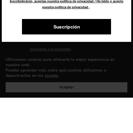
Inscribiéndote, aceptas nuestra política de privacidad / He leído y acepto
vuestra política de privacidad
.
EXIBART SPAIN, S.L.U.
AVINGUDA ROMA, 12
Suscripción
08015 BARCELONA
CIF: B06956841
Suscríbete a la newsletter
Contacto
Utilizamos cookies para ofrecerte la mejor experiencia en
nuestra web.
Puedes aprender más sobre qué cookies utilizamos o
desactivarlas en los
ajustes
.
Política de privacidad
©exibart 2026 - web design and
development by
Infmedia
Aceptar