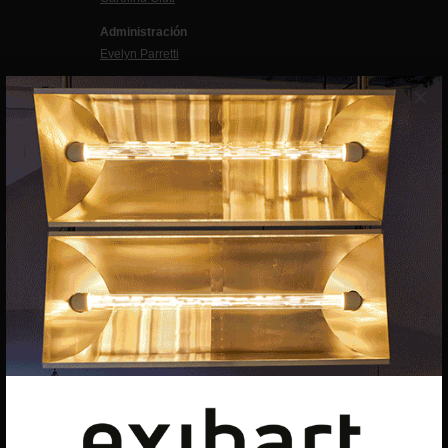
Administración
Evelyn Parretti
Marketing
×
Francesca Grismondi
Programación y diseño web
Giovanni Costante
Marcello Moi
EXIBART SPAIN, S.L.U.
AVINGUDA ROMA, 12
08015 BARCELONA
CIF: B06956841