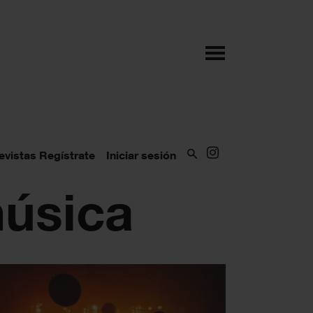
evistas
Regístrate
Iniciar sesión
música