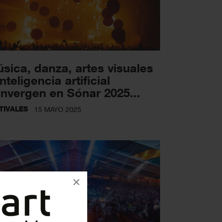
sica, danza, artes visuales
inteligencia artificial
nvergen en Sónar 2025...
TIVALES
15 MAYO 2025
×