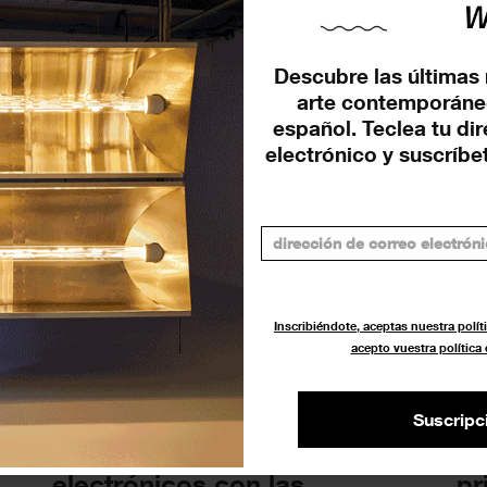
Sónar+D 2025 (Barcelona)
Só
a
desvela su programa: IA,
an
Descubre las últimas 
creatividad y el futuro...
co
arte contemporáne
español. Teclea tu di
FESTIVALES
FES
12 MARZO 2025
electrónico y suscríbet
Inscribiéndote, aceptas nuestra políti
acepto vuestra política
Suscripc
Sónar 2024 (Barcelona)
El
reunirá a los pioneros
(B
electrónicos con las
pr