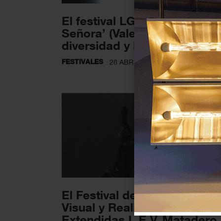
El festival LGTBIQ+ ‘Benson
Señora’ (Valencia) celebra l
diversidad y la...
FESTIVALES
28 ABRIL 2025
El Festival de Electrónica
Visual y Realidades
Extendidas L.E.V. Matadero