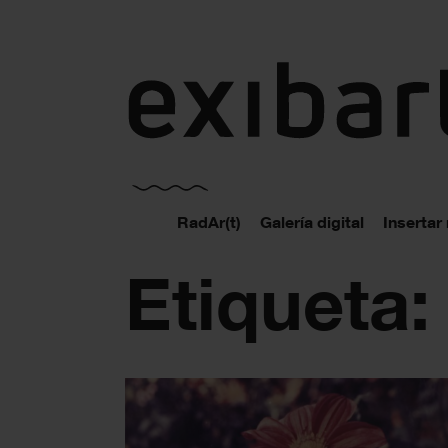
exibart.es
RadAr(t)
Galería digital
Insertar
Etiqueta: