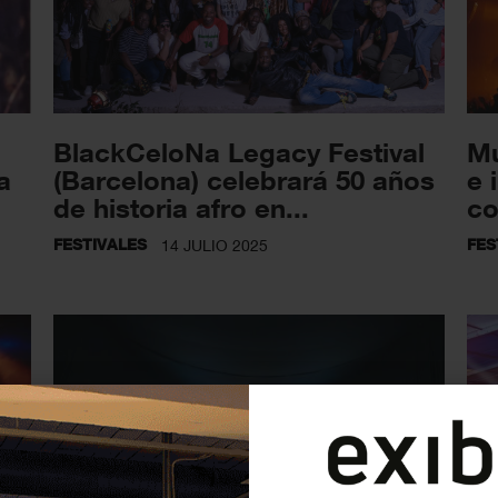
BlackCeloNa Legacy Festival
Mú
a
(Barcelona) celebrará 50 años
e 
de historia afro en...
co
FESTIVALES
FES
14 JULIO 2025