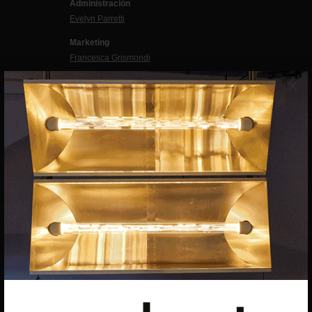
Administración
Evelyn Parretti
Marketing
Francesca Grismondi
×
Programación y diseño web
Giovanni Costante
Marcello Moi
EXIBART SPAIN, S.L.U.
AVINGUDA ROMA, 12
08015 BARCELONA
CIF: B06956841
Suscríbete a la newsletter