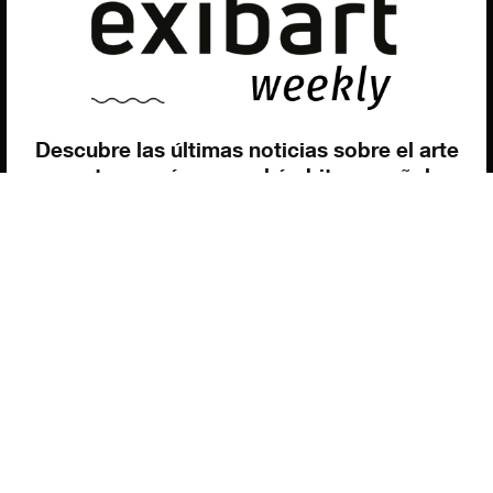
Contacto
Utilizamos cookies para ofrecerte la mejor experiencia en
nuestra web.
Puedes aprender más sobre qué cookies utilizamos o
desactivarlas en los
ajustes
.
Política de privacidad
©exibart 2026 - web design and
development by
Infmedia
Aceptar
Descubre las últimas noticias sobre el arte
contemporáneo en el ámbito español.
Teclea tu dirección de correo electrónico y
suscríbete a la newsletter!
Inscribiéndote, aceptas nuestra política de privacidad / He leído y acepto
vuestra política de privacidad
.