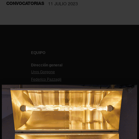
CONVOCATORIAS
11 JULIO 2023
EQUIPO
Dirección general
Uros Gorgone
Federico Pazzagli
×
Dirección exibart.es
Carolina Ciuti
Administración
Evelyn Parretti
Marketing
Francesca Grismondi