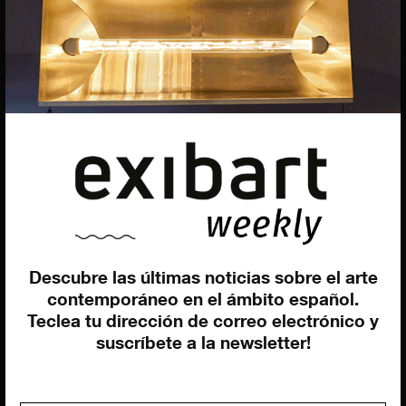
Programación y diseño web
Giovanni Costante
Marcello Moi
EXIBART SPAIN, S.L.U.
AVINGUDA ROMA, 12
08015 BARCELONA
CIF: B06956841
Descubre las últimas noticias sobre el arte
contemporáneo en el ámbito español.
Suscríbete a la newsletter
Teclea tu dirección de correo electrónico y
Contacto
Utilizamos cookies para ofrecerte la mejor experiencia en
suscríbete a la newsletter!
nuestra web.
Puedes aprender más sobre qué cookies utilizamos o
desactivarlas en los
ajustes
.
Política de privacidad
©exibart 2026 - web design and