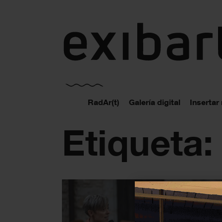
exibart.es
RadAr(t)
Galería digital
Insertar
Etiqueta