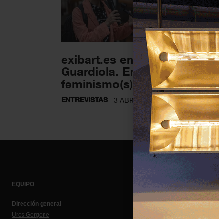
exibart.es entrevista: Ingrid
Guardiola. Entre ‘monstruas
feminismo(s) y territorio.
ENTREVISTAS
3 ABRIL 2023
EQUIPO
Dirección general
Uros Gorgone