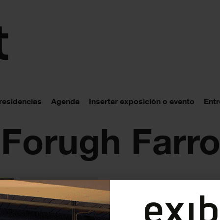
 residencias
Agenda
Insertar exposición o evento
Entr
: Forugh Farr