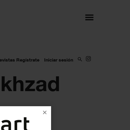
evistas
Regístrate
Iniciar sesión
okhzad
×