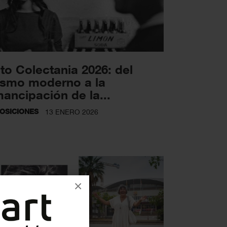
to Colectania 2026: del
rismo moderno a la
ancipación de la...
OSICIONES
13 ENERO 2026
×