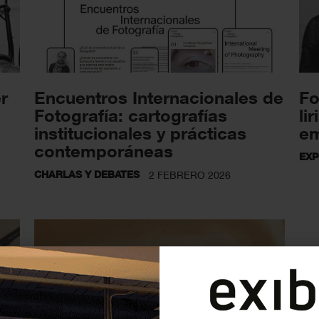
r
Encuentros Internacionales de
Fo
Fotografía: cartografías
li
institucionales y prácticas
em
contemporáneas
EXP
CHARLAS Y DEBATES
2 FEBRERO 2026