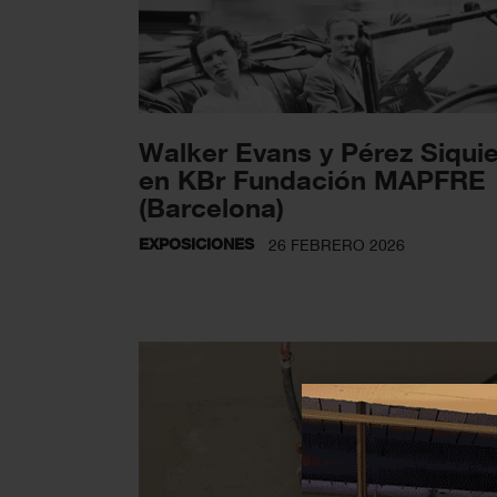
Walker Evans y Pérez Siquie
en KBr Fundación MAPFRE
(Barcelona)
EXPOSICIONES
26 FEBRERO 2026