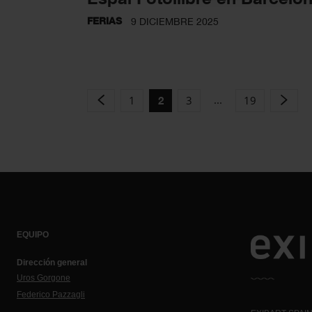
FERIAS
9 DICIEMBRE 2025
...
1
3
19
2
EQUIPO
Dirección general
Uros Gorgone
Federico Pazzagli