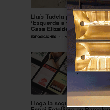
Lluís Tudela presenta
‘Esquerda a través’ en La
Casa Elizalde (Barcelona)
EXPOSICIONES
9 ENERO 2026
Llega la segunda edición de
Espai Fotollibre en Barcelo