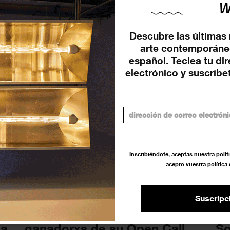
Colita y el tiempo como
La
Descubre las últimas 
materia: ‘Inexorable’ en
LG
arte contemporáne
RocioSantaCruz (Barcelona)
(B
español. Teclea tu di
electrónico y suscríbet
EXPOSICIONES
EXP
18 DICIEMBRE 2025
Inscribiéndote, aceptas nuestra políti
acepto vuestra política
Suscripc
Getxophoto anuncia lxs
La
na
ganadorxs de su Open Call
So