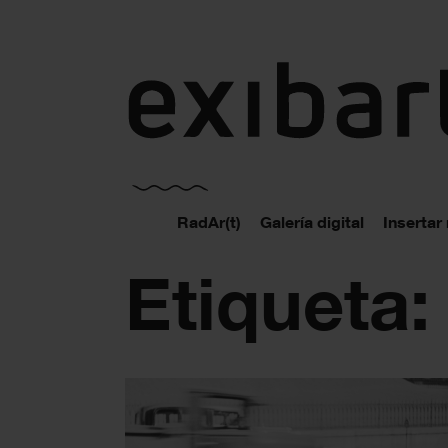
exibart.es
RadAr(t)
Galería digital
Insertar
Etiqueta: