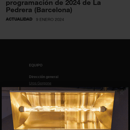
programación de 2024 de La
Pedrera (Barcelona)
ACTUALIDAD
9 ENERO 2024
EQUIPO
Dirección general
Uros Gorgone
Federico Pazzagli
×
Dirección exibart.es
Carolina Ciuti
Administración
Evelyn Parretti