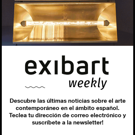
Marketing
Francesca Grismondi
Programación y diseño web
Giovanni Costante
Marcello Moi
EXIBART SPAIN, S.L.U.
AVINGUDA ROMA, 12
08015 BARCELONA
Descubre las últimas noticias sobre el arte
CIF: B06956841
contemporáneo en el ámbito español.
Teclea tu dirección de correo electrónico y
Suscríbete a la newsletter
suscríbete a la newsletter!
Contacto
Utilizamos cookies para ofrecerte la mejor experiencia en
nuestra web.