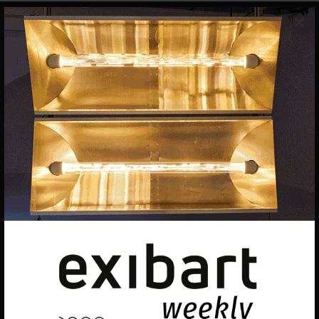
×
EQUIPO
Dirección general
Uros Gorgone
Federico Pazzagli
Dirección exibart.es
Carolina Ciuti
Administración
Evelyn Parretti
Marketing
Francesca Grismondi
Programación y diseño web
Giovanni Costante
Marcello Moi