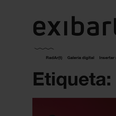
exibart.es
RadAr(t)
Galería digital
Insertar
Etiqueta