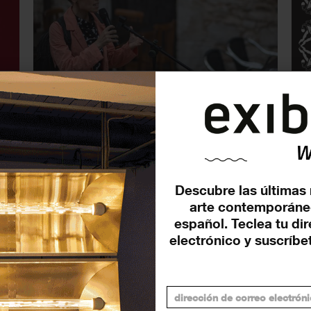
exibart.es entrevista: Ingrid
‘A
r
Guardiola. Entre ‘monstruas’,
es
feminismo(s) y territorio.
re
ex
ENTREVISTAS
3 ABRIL 2023
EXP
Descubre las últimas 
arte contemporáne
español. Teclea tu di
electrónico y suscríbet