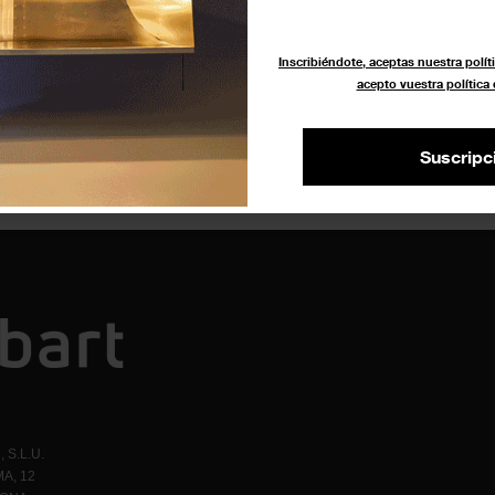
Inscribiéndote, aceptas nuestra políti
acepto vuestra política
Suscripc
 S.L.U.
A, 12