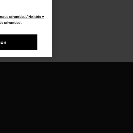
ca de privacidad / He leído y
 de privacidad
.
ión