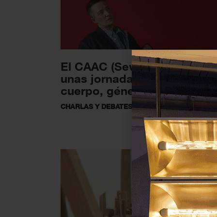
El CAAC (Sevilla) presenta
unas jornadas para repensa
cuerpo, género y...
CHARLAS Y DEBATES
3 DICIEMBRE 2025