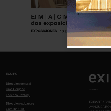
El M | A | C Mataró presenta
dos exposiciones nuevas
EXPOSICIONES
13 DICIEMBRE 2022
EQUIPO
Dirección general
Uros Gorgone
Federico Pazzagli
EXIBART SPAIN,
Dirección exibart.es
AVINGUDA ROM
Carolina Ciuti