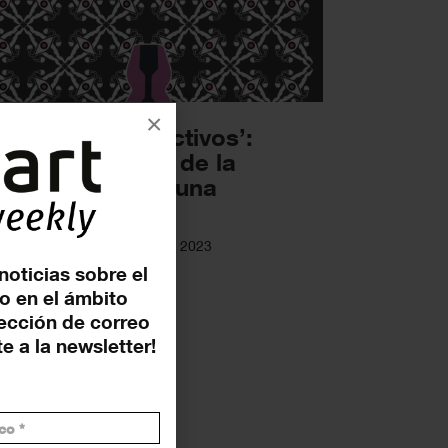
×
gentes reproductivos’:
tética y política de la
producción, en una
posición...
OSICIONES
16 FEBRERO 2023
noticias sobre el
o en el ámbito
rección de correo
e a la newsletter!