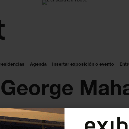
 residencias
Agenda
Insertar exposición o evento
Entr
: George Mah