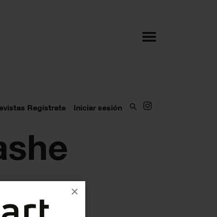
evistas
Regístrate
Iniciar sesión
ashe
×