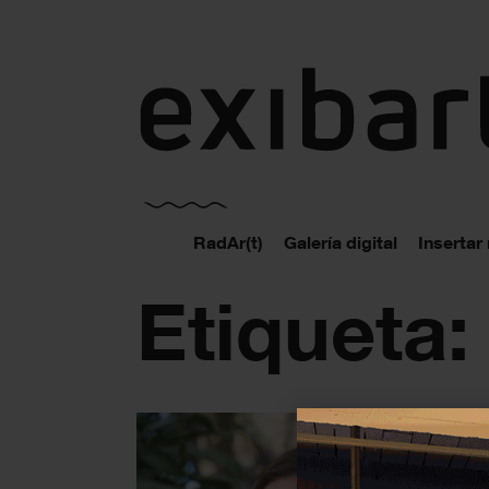
exibart.es
RadAr(t)
Galería digital
Insertar
Etiqueta