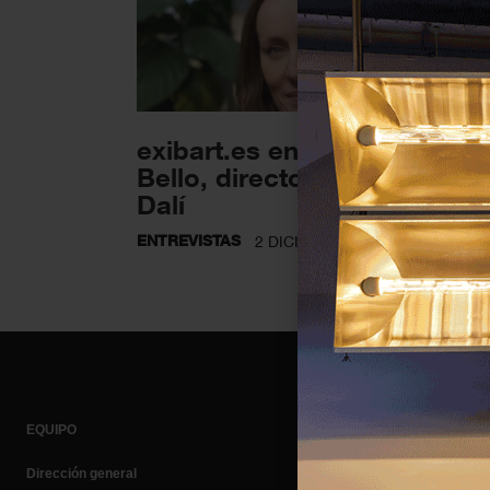
exibart.es entrevista: Mónic
Bello, directora de Platform
Dalí
ENTREVISTAS
2 DICIEMBRE 2025
EQUIPO
Dirección general