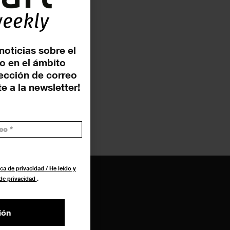
noticias sobre el
o en el ámbito
rección de correo
e a la newsletter!
ca de privacidad / He leído y
 de privacidad
.
ión