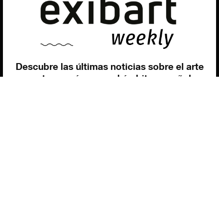
Contacto
Utilizamos cookies para ofrecerte la mejor experiencia en
nuestra web.
Puedes aprender más sobre qué cookies utilizamos o
desactivarlas en los
ajustes
.
Política de privacidad
©exibart 2026 - web design and
development by
Infmedia
Aceptar
Descubre las últimas noticias sobre el arte
contemporáneo en el ámbito español.
Teclea tu dirección de correo electrónico y
suscríbete a la newsletter!
Inscribiéndote, aceptas nuestra política de privacidad / He leído y acepto
vuestra política de privacidad
.