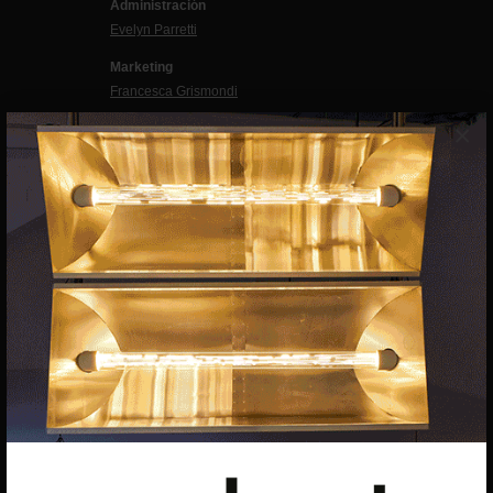
Administración
Evelyn Parretti
Marketing
Francesca Grismondi
×
Programación y diseño web
Giovanni Costante
Marcello Moi
EXIBART SPAIN, S.L.U.
AVINGUDA ROMA, 12
08015 BARCELONA
CIF: B06956841
Suscríbete a la newsletter