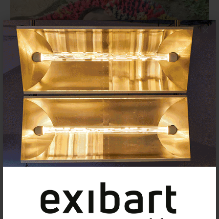
×
Getxophoto anuncia l@s
ganadoras/es de la convocatoria
internacional
CONVOCATORIAS
29 DICIEMBRE 2022