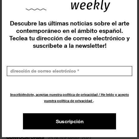
Getxophoto Festival presenta su
17º edición
Descubre las últimas noticias sobre el arte
FESTIVALES
24 OCTUBRE 2022
contemporáneo en el ámbito español.
Teclea tu dirección de correo electrónico y
suscríbete a la newsletter!
Inscribiéndote, aceptas nuestra política de privacidad / He leído y acepto
vuestra política de privacidad
.
Convocatoria de Getxophoto,
Suscripción
festival de la imagen
CONVOCATORIAS
25 NOVIEMBRE 2021