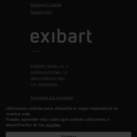
Giovanni Costante
Marcello Moi
EXIBART SPAIN, S.L.U.
AVINGUDA ROMA, 12
08015 BARCELONA
CIF: B06956841
Suscríbete a la newsletter
Contacto
Utilizamos cookies para ofrecerte la mejor experiencia en
nuestra web.
Puedes aprender más sobre qué cookies utilizamos o
desactivarlas en los
ajustes
.
Política de privacidad
©exibart 2026 - web design and
development by
Infmedia
Aceptar