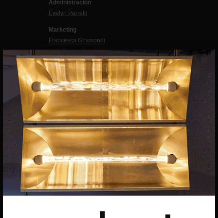
Administración
Evelyn Parretti
Marketing
Francesca Grismondi
×
Programación y diseño web
Giovanni Costante
Marcello Moi
EXIBART SPAIN, S.L.U.
AVINGUDA ROMA, 12
08015 BARCELONA
CIF: B06956841
Suscríbete a la newsletter