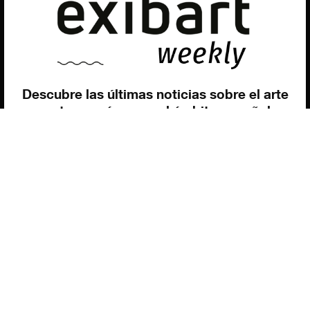
Contacto
Utilizamos cookies para ofrecerte la mejor experiencia en
nuestra web.
Puedes aprender más sobre qué cookies utilizamos o
desactivarlas en los
ajustes
.
Política de privacidad
©exibart 2026 - web design and
development by
Infmedia
Aceptar
Descubre las últimas noticias sobre el arte
contemporáneo en el ámbito español.
Teclea tu dirección de correo electrónico y
suscríbete a la newsletter!
Inscribiéndote, aceptas nuestra política de privacidad / He leído y acepto
vuestra política de privacidad
.