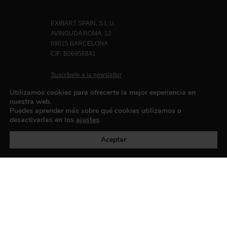
EXIBART SPAIN, S.L.U.
AVINGUDA ROMA, 12
08015 BARCELONA
CIF: B06956841
Suscríbete a la newsletter
Contacto
Utilizamos cookies para ofrecerte la mejor experiencia en
nuestra web.
Puedes aprender más sobre qué cookies utilizamos o
desactivarlas en los
ajustes
.
Política de privacidad
©exibart 2026 - web design and
development by
Infmedia
Aceptar