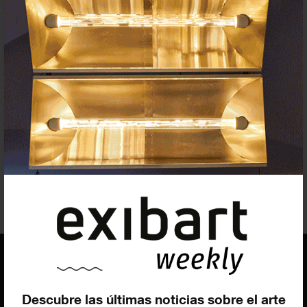
exibart.es destaca: 3
convocatorias de interés
CONVOCATORIAS
18 MARZO 2022
EQUIPO
Descubre las últimas noticias sobre el arte