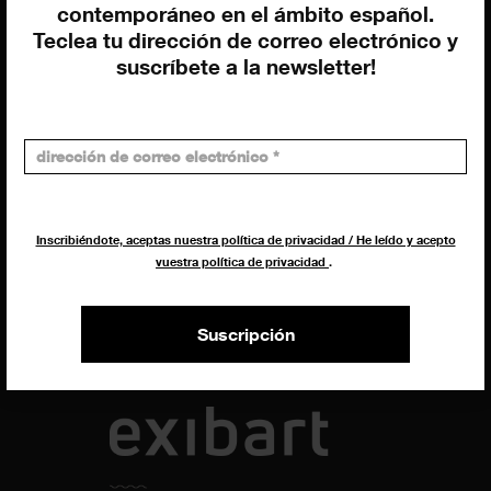
contemporáneo en el ámbito español.
Dirección general
Teclea tu dirección de correo electrónico y
Uros Gorgone
suscríbete a la newsletter!
Federico Pazzagli
Dirección exibart.es
Carolina Ciuti
Administración
Evelyn Parretti
Marketing
Inscribiéndote, aceptas nuestra política de privacidad / He leído y acepto
Francesca Grismondi
vuestra política de privacidad
.
Programación y diseño web
Giovanni Costante
Suscripción
Marcello Moi