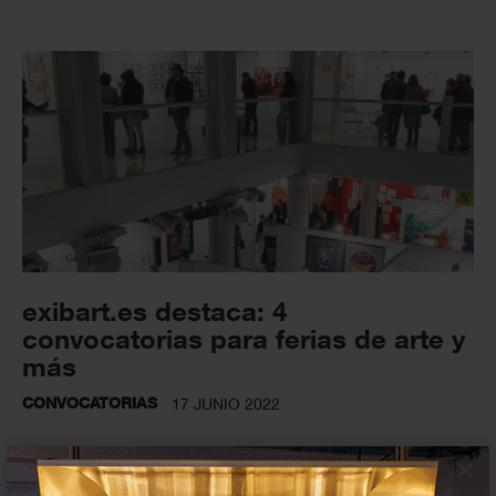
exibart.es destaca: 4
convocatorias para ferias de arte y
más
CONVOCATORIAS
17 JUNIO 2022
×