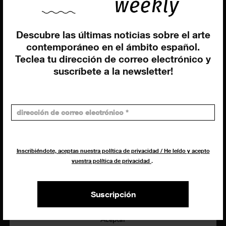
Giovanni Costante
Marcello Moi
Descubre las últimas noticias sobre el arte
contemporáneo en el ámbito español.
Teclea tu dirección de correo electrónico y
suscríbete a la newsletter!
EXIBART SPAIN, S.L.U.
AVINGUDA ROMA, 12
08015 BARCELONA
CIF: B06956841
Inscribiéndote, aceptas nuestra política de privacidad / He leído y acepto
Suscríbete a la newsletter
vuestra política de privacidad
.
Contacto
Utilizamos cookies para ofrecerte la mejor experiencia en
nuestra web.
Puedes aprender más sobre qué cookies utilizamos o
Suscripción
desactivarlas en los
ajustes
.
Política de privacidad
©exibart 2026 - web design and
development by
Infmedia
Aceptar