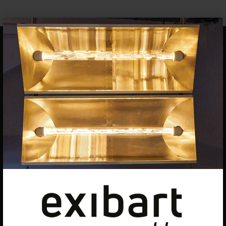
×
EQUIPO
Dirección general
Uros Gorgone
Federico Pazzagli
Dirección exibart.es
Carolina Ciuti
Administración
Evelyn Parretti
Marketing
Francesca Grismondi
Programación y diseño web