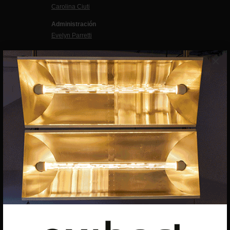
Carolina Ciuti
Administración
Evelyn Parretti
Marketing
×
Francesca Grismondi
Programación y diseño web
Giovanni Costante
Marcello Moi
EXIBART SPAIN, S.L.U.
AVINGUDA ROMA, 12
08015 BARCELONA
CIF: B06956841