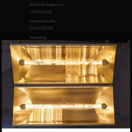
Dirección exibart.es
Carolina Ciuti
Administración
Evelyn Parretti
Marketing
×
Francesca Grismondi
Programación y diseño web
Giovanni Costante
Marcello Moi
EXIBART SPAIN, S.L.U.
AVINGUDA ROMA, 12
08015 BARCELONA