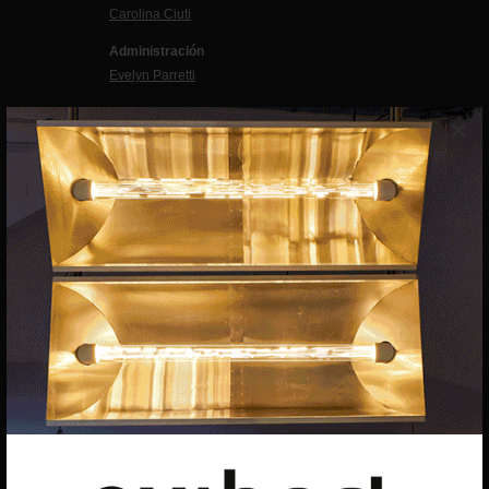
Carolina Ciuti
Administración
Evelyn Parretti
Marketing
×
Francesca Grismondi
Programación y diseño web
Giovanni Costante
Marcello Moi
EXIBART SPAIN, S.L.U.
AVINGUDA ROMA, 12
08015 BARCELONA
CIF: B06956841