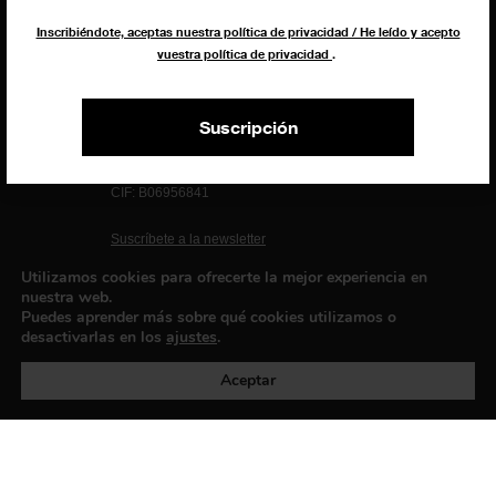
Inscribiéndote, aceptas nuestra política de privacidad / He leído y acepto
vuestra política de privacidad
.
Suscripción
EXIBART SPAIN, S.L.U.
AVINGUDA ROMA, 12
08015 BARCELONA
CIF: B06956841
Suscríbete a la newsletter
Contacto
Utilizamos cookies para ofrecerte la mejor experiencia en
nuestra web.
Puedes aprender más sobre qué cookies utilizamos o
desactivarlas en los
ajustes
.
Política de privacidad
©exibart 2026 - web design and
development by
Infmedia
Aceptar