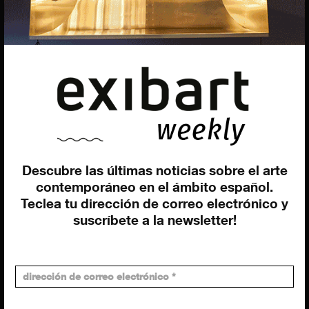
EQUIPO
Dirección general
Uros Gorgone
Federico Pazzagli
Dirección exibart.es
Carolina Ciuti
Administración
Descubre las últimas noticias sobre el arte
Evelyn Parretti
contemporáneo en el ámbito español.
Marketing
Teclea tu dirección de correo electrónico y
Francesca Grismondi
suscríbete a la newsletter!
Programación y diseño web
Giovanni Costante
Marcello Moi