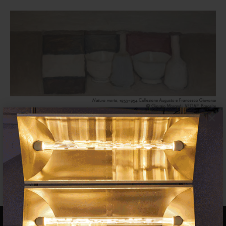
×
La Pedrera (Barcelona) acoge una
exposición dedicada a Giorgio
Morandi
EXPOSICIONES
22 MARZO 2022