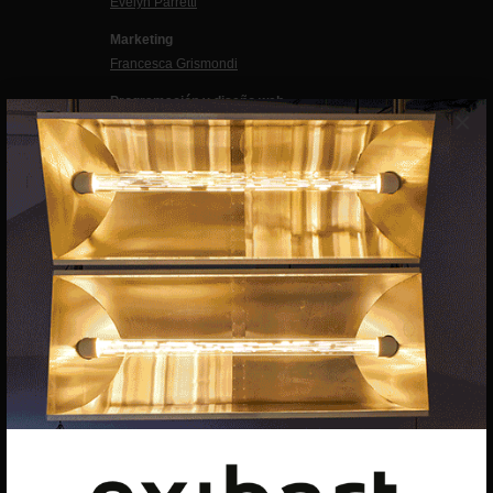
Evelyn Parretti
Marketing
Francesca Grismondi
Programación y diseño web
×
Giovanni Costante
Marcello Moi
EXIBART SPAIN, S.L.U.
AVINGUDA ROMA, 12
08015 BARCELONA
CIF: B06956841
Suscríbete a la newsletter
Contacto