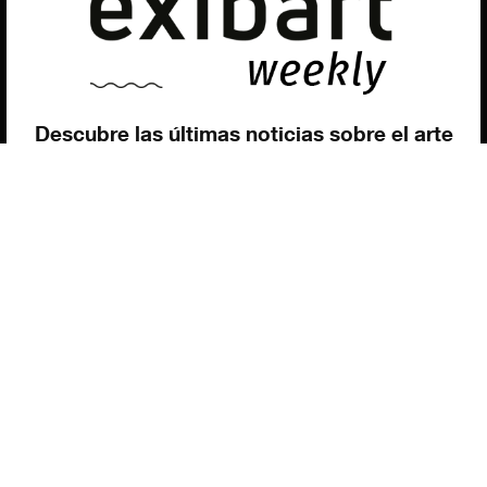
Utilizamos cookies para ofrecerte la mejor experiencia en
nuestra web.
Puedes aprender más sobre qué cookies utilizamos o
desactivarlas en los
ajustes
.
Política de privacidad
©exibart 2026 - web design and
development by
Infmedia
Aceptar
Descubre las últimas noticias sobre el arte
contemporáneo en el ámbito español.
Teclea tu dirección de correo electrónico y
suscríbete a la newsletter!
Inscribiéndote, aceptas nuestra política de privacidad / He leído y acepto
vuestra política de privacidad
.
Suscripción