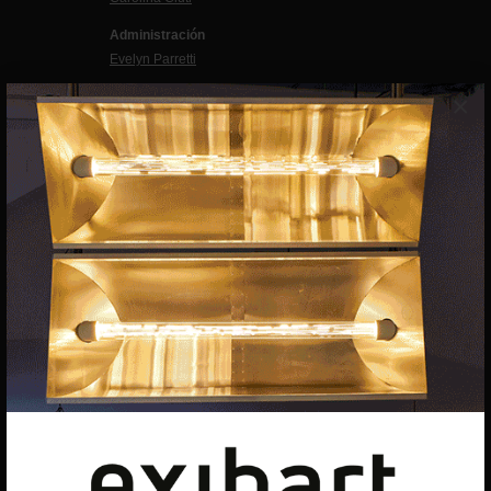
Administración
Evelyn Parretti
Marketing
×
Francesca Grismondi
Programación y diseño web
Giovanni Costante
Marcello Moi
EXIBART SPAIN, S.L.U.
AVINGUDA ROMA, 12
08015 BARCELONA
CIF: B06956841