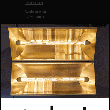
Carolina Ciuti
Administración
Evelyn Parretti
Marketing
×
Francesca Grismondi
Programación y diseño web
Giovanni Costante
Marcello Moi
EXIBART SPAIN, S.L.U.
AVINGUDA ROMA, 12
08015 BARCELONA
CIF: B06956841