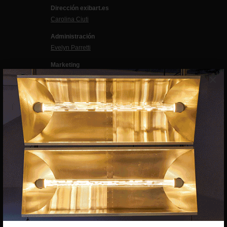
Dirección exibart.es
Carolina Ciuti
Administración
Evelyn Parretti
Marketing
×
Francesca Grismondi
Programación y diseño web
Giovanni Costante
Marcello Moi
EXIBART SPAIN, S.L.U.
AVINGUDA ROMA, 12
08015 BARCELONA