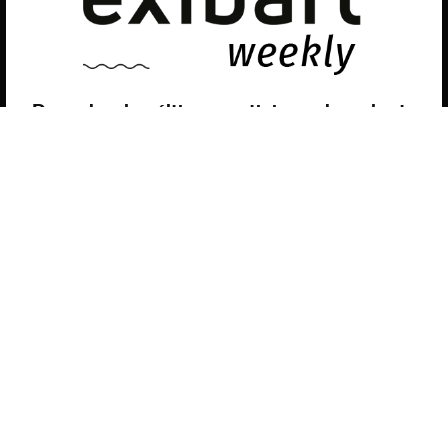
Puedes aprender más sobre qué cookies utilizamos o
desactivarlas en los
ajustes
.
Política de privacidad
©exibart 2026 - web design and
development by
Infmedia
Aceptar
Descubre las últimas noticias sobre el arte
contemporáneo en el ámbito español.
Teclea tu dirección de correo electrónico y
suscríbete a la newsletter!
Inscribiéndote, aceptas nuestra política de privacidad / He leído y acepto
vuestra política de privacidad
.
Suscripción