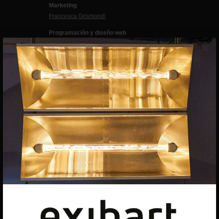
Marketing
Francesca Grismondi
Programación y diseño web
Giovanni Costante
×
Marcello Moi
EXIBART SPAIN, S.L.U.
AVINGUDA ROMA, 12
08015 BARCELONA
CIF: B06956841
Suscríbete a la newsletter
Contacto
Utilizamos cookies para ofrecerte la mejor experiencia en
nuestra web.