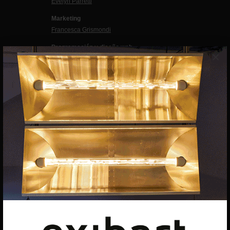
Evelyn Parretti
Marketing
Francesca Grismondi
Programación y diseño web
×
Giovanni Costante
Marcello Moi
EXIBART SPAIN, S.L.U.
AVINGUDA ROMA, 12
08015 BARCELONA
CIF: B06956841
Suscríbete a la newsletter
Contacto