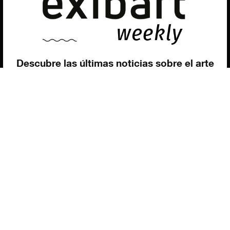
Utilizamos cookies para ofrecerte la mejor experiencia en
nuestra web.
Puedes aprender más sobre qué cookies utilizamos o
desactivarlas en los
ajustes
.
Política de privacidad
©exibart 2026 - web design and
development by
Infmedia
Aceptar
Descubre las últimas noticias sobre el arte
contemporáneo en el ámbito español.
Teclea tu dirección de correo electrónico y
suscríbete a la newsletter!
Inscribiéndote, aceptas nuestra política de privacidad / He leído y acepto
vuestra política de privacidad
.
Suscripción