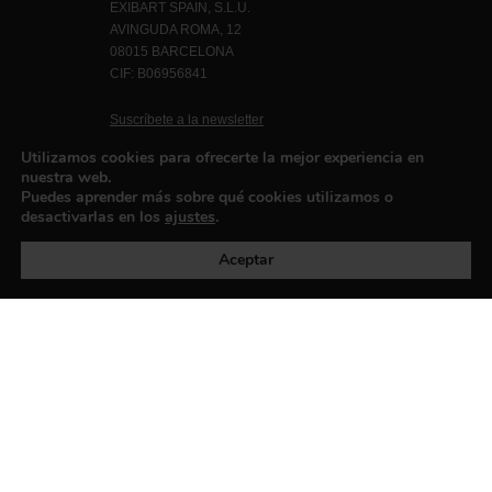
EXIBART SPAIN, S.L.U.
AVINGUDA ROMA, 12
08015 BARCELONA
CIF: B06956841
Suscríbete a la newsletter
Contacto
Utilizamos cookies para ofrecerte la mejor experiencia en
nuestra web.
Puedes aprender más sobre qué cookies utilizamos o
desactivarlas en los
ajustes
.
Política de privacidad
©exibart 2026 - web design and
development by
Infmedia
Aceptar