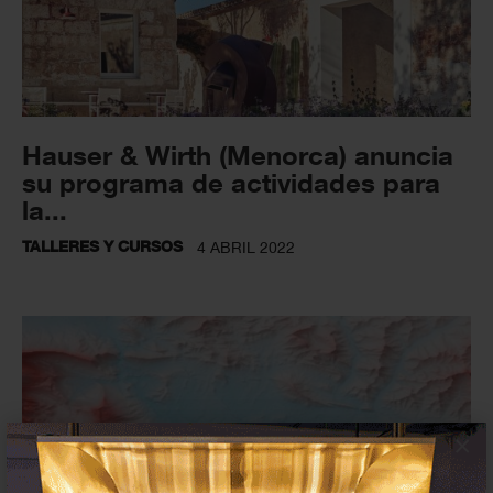
Hauser & Wirth (Menorca) anuncia
su programa de actividades para
la...
TALLERES Y CURSOS
4 ABRIL 2022
×