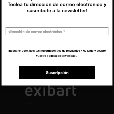
Uros Gorgone
Teclea tu dirección de correo electrónico y
Federico Pazzagli
suscríbete a la newsletter!
Dirección exibart.es
Carolina Ciuti
Administración
Evelyn Parretti
Marketing
Francesca Grismondi
Inscribiéndote, aceptas nuestra política de privacidad / He leído y acepto
vuestra política de privacidad
.
Programación y diseño web
Giovanni Costante
Marcello Moi
Suscripción