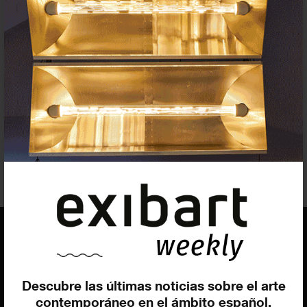
2 convocatorias emocionantes a
destacar
CONVOCATORIAS
12 MARZO 2022
1
2
EQUIPO
Descubre las últimas noticias sobre el arte
Dirección general
contemporáneo en el ámbito español.