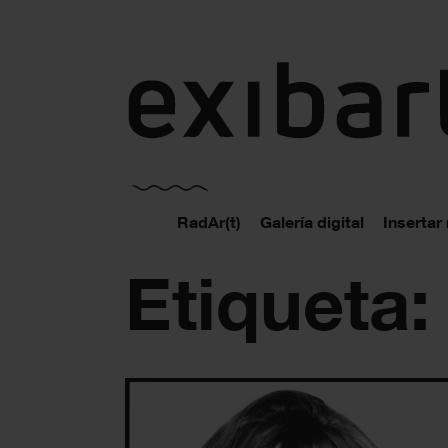
exibart.es
RadAr(t)
Galería digital
Insertar
Etiqueta