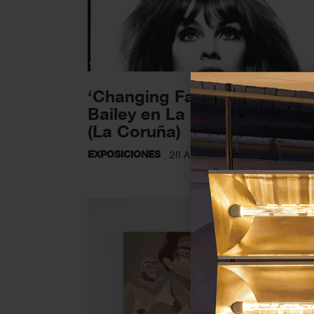
‘Changing Fashion’ de Davi
Bailey en La Fundación MO
(La Coruña)
EXPOSICIONES
28 ABRIL 2025