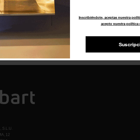
era
Inscribiéndote, aceptas nuestra políti
acepto vuestra política
Suscripc
 S.L.U.
A, 12