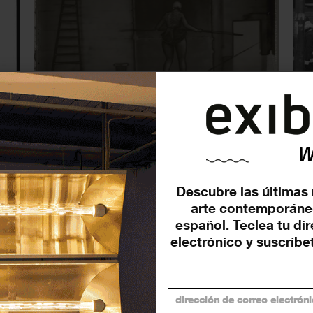
d
Foto Colectania presenta ‘El
La
P
tiempo se detiene’, una
Im
exposición monográfica de...
pr
EXPOSICIONES
EXP
7 MAYO 2024
Descubre las últimas 
arte contemporáne
español. Teclea tu di
electrónico y suscríbet