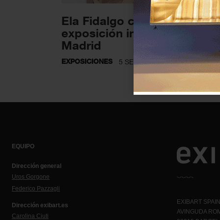
Ela Fidalgo celebra su prim
exposición individual en
Madrid
EXPOSICIONES
5 SEPTIEMBRE 2022
EQUIPO
Dirección general
Uros Gorgone
Federico Pazzagli
EXIBART SPAIN,
Dirección exibart.es
AVINGUDA ROM
Carolina Ciuti