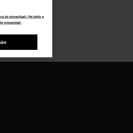
ca de privacidad / He leído y
 de privacidad
.
ión