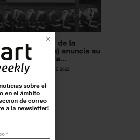
×
 Virreina Centre de la
atge (Barcelona) anuncia su
ogramación para...
OSICIONES
19 DICIEMBRE 2022
noticias sobre el
o en el ámbito
rección de correo
e a la newsletter!