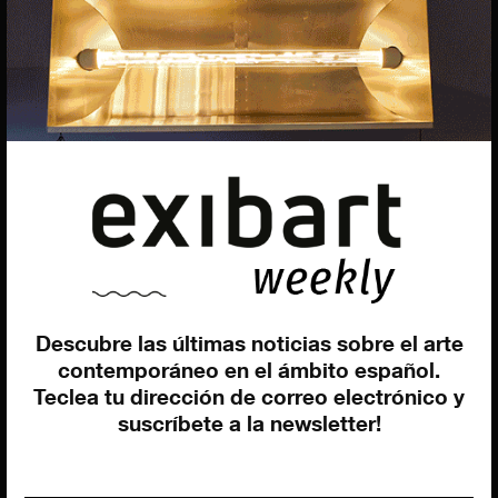
Programación y diseño web
Giovanni Costante
Marcello Moi
EXIBART SPAIN, S.L.U.
AVINGUDA ROMA, 12
08015 BARCELONA
CIF: B06956841
Descubre las últimas noticias sobre el arte
contemporáneo en el ámbito español.
Suscríbete a la newsletter
Teclea tu dirección de correo electrónico y
Contacto
Utilizamos cookies para ofrecerte la mejor experiencia en
suscríbete a la newsletter!
nuestra web.
Puedes aprender más sobre qué cookies utilizamos o
desactivarlas en los
ajustes
.
Política de privacidad
©exibart 2026 - web design and