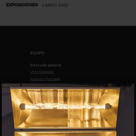
EXPOSICIONES
3 MAYO 2022
EQUIPO
Dirección general
Uros Gorgone
Federico Pazzagli
×
Dirección exibart.es
Carolina Ciuti
Administración
Evelyn Parretti
Marketing
Francesca Grismondi