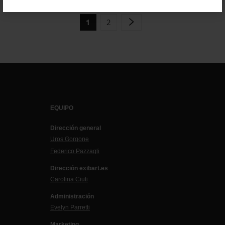
2
1
EQUIPO
Dirección general
Uros Gorgone
Federico Pazzagli
Dirección exibart.es
Carolina Ciuti
Administración
Evelyn Parretti
Marketing