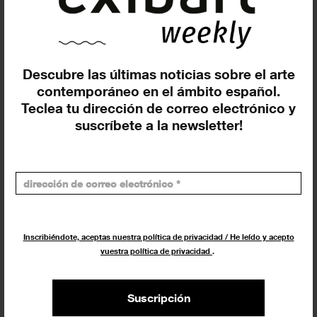
NOTICIAS
21 MARZO 2022
Descubre las últimas noticias sobre el arte
contemporáneo en el ámbito español.
Teclea tu dirección de correo electrónico y
suscríbete a la newsletter!
15 terabyte de obras NFT
Inscribiéndote, aceptas nuestra política de privacidad / He leído y acepto
disponibles de forma gratuita en
vuestra política de privacidad
.
una...
ACTUALIDAD
24 FEBRERO 2022
Suscripción