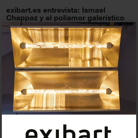
exibart.es entrevista: Ismael
Chappaz y el poliamor galerístico
×
ENTREVISTAS
17 MAYO 2022
House of Chappaz; primera galería
española que acoge una muestra
de...