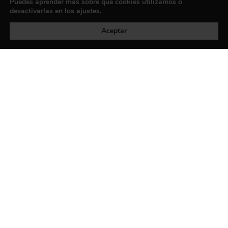
Puedes aprender más sobre qué cookies utilizamos o
desactivarlas en los
ajustes
.
Política de privacidad
©exibart 2026 - web design and
development by
Infmedia
Aceptar