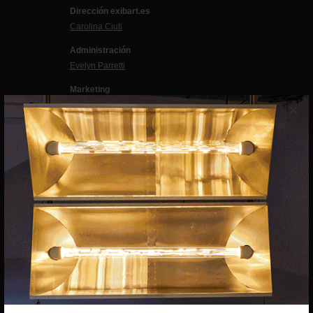
Dirección exibart.es
Carolina Ciuti
Administración
Evelyn Parretti
Marketing
×
Francesca Grismondi
Programación y diseño web
Giovanni Costante
Marcello Moi
EXIBART SPAIN, S.L.U.
AVINGUDA ROMA, 12
08015 BARCELONA