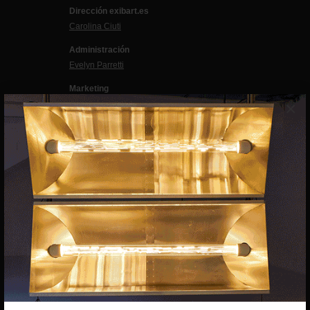
Dirección exibart.es
Carolina Ciuti
Administración
Evelyn Parretti
Marketing
×
Francesca Grismondi
Programación y diseño web
Giovanni Costante
Marcello Moi
EXIBART SPAIN, S.L.U.
AVINGUDA ROMA, 12
08015 BARCELONA