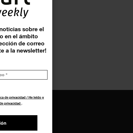
noticias sobre el
o en el ámbito
rección de correo
e a la newsletter!
ca de privacidad / He leído y
 de privacidad
.
ión