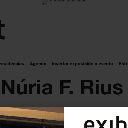
 residencias
Agenda
Insertar exposición o evento
Entr
 Núria F. Rius