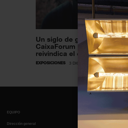
Un siglo de gestos cotidian
CaixaForum Barcelona
reivindica el cine doméstico
EXPOSICIONES
3 DICIEMBRE 2025
EQUIPO
Dirección general