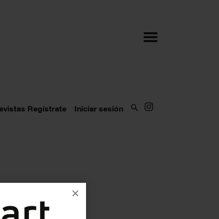
evistas
Regístrate
Iniciar sesión
×