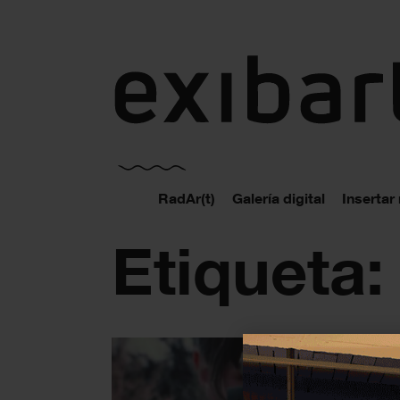
exibart.es
RadAr(t)
Galería digital
Insertar
Etiqueta: