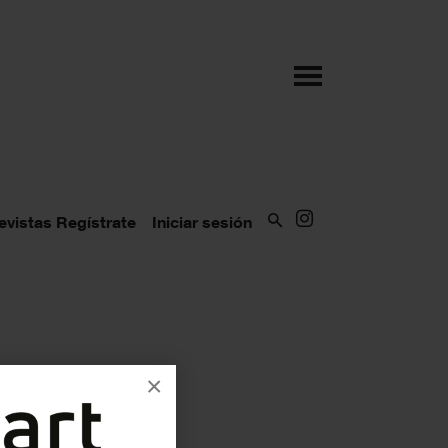
evistas
Regístrate
Iniciar sesión
×