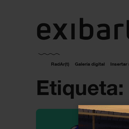
exibart.es
RadAr(t)
Galería digital
Insertar
Etiqueta: