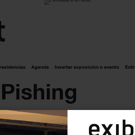
 residencias
Agenda
Insertar exposición o evento
Entr
 Pishing