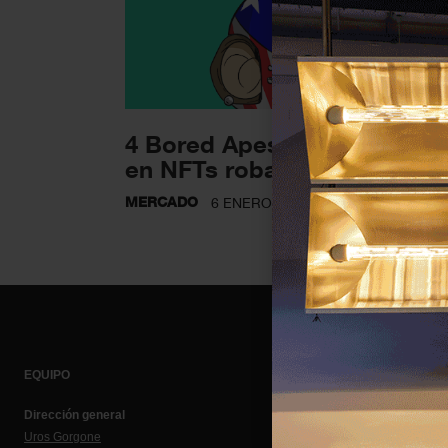
4 Bored Apes y $ 2 millones
en NFTs robados de...
MERCADO
6 ENERO 2022
EQUIPO
Dirección general
Uros Gorgone