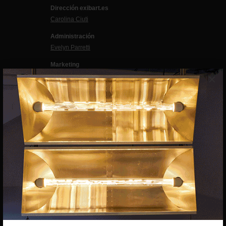
Dirección exibart.es
Carolina Ciuti
Administración
Evelyn Parretti
Marketing
×
Francesca Grismondi
Programación y diseño web
Giovanni Costante
Marcello Moi
EXIBART SPAIN, S.L.U.
AVINGUDA ROMA, 12
08015 BARCELONA