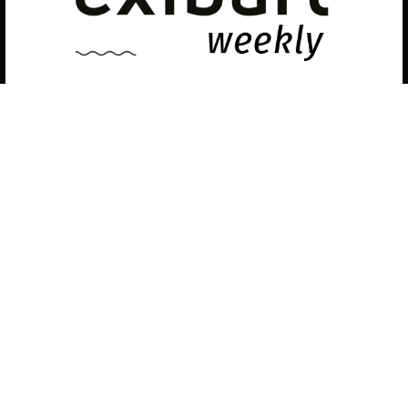
desactivarlas en los
ajustes
.
Política de privacidad
©exibart 2026 - web design and
development by
Infmedia
Aceptar
Descubre las últimas noticias sobre el arte
contemporáneo en el ámbito español.
Teclea tu dirección de correo electrónico y
suscríbete a la newsletter!
Inscribiéndote, aceptas nuestra política de privacidad / He leído y acepto
vuestra política de privacidad
.
Suscripción