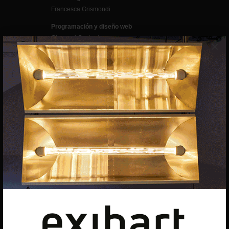
Francesca Grismondi
Programación y diseño web
Giovanni Costante
×
Marcello Moi
EXIBART SPAIN, S.L.U.
AVINGUDA ROMA, 12
08015 BARCELONA
CIF: B06956841
Suscríbete a la newsletter
Contacto
Utilizamos cookies para ofrecerte la mejor experiencia en
nuestra web.
Puedes aprender más sobre qué cookies utilizamos o