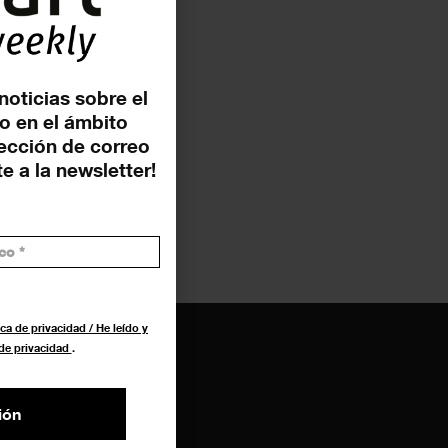
noticias sobre el
o en el ámbito
rección de correo
e a la newsletter!
ca de privacidad / He leído y
 de privacidad
.
ión