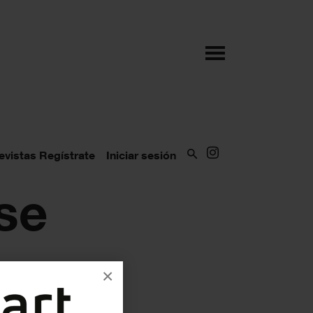
evistas
Regístrate
Iniciar sesión
se
×