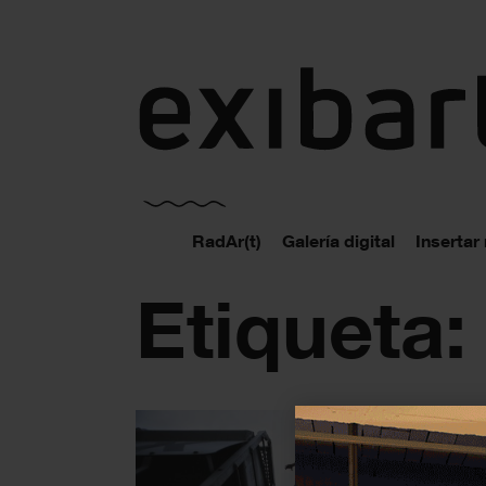
exibart.es
RadAr(t)
Galería digital
Insertar
Etiqueta