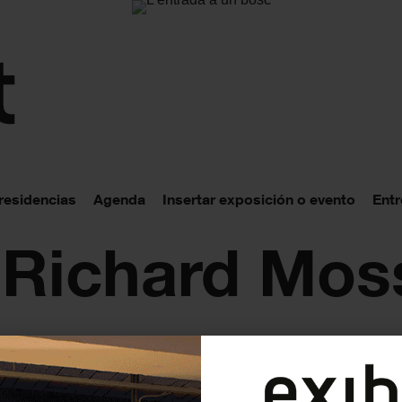
 residencias
Agenda
Insertar exposición o evento
Entr
: Richard Mos