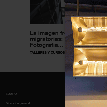
La imagen frente a las crisis
migratorias: VII Jornadas d
Fotografía...
TALLERES Y CURSOS
2 OCTUBRE 2025
EQUIPO
Dirección general