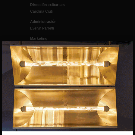
Dirección exibart.es
Carolina Ciuti
Administración
Evelyn Parretti
Marketing
×
Francesca Grismondi
Programación y diseño web
Giovanni Costante
Marcello Moi
EXIBART SPAIN, S.L.U.
AVINGUDA ROMA, 12
08015 BARCELONA