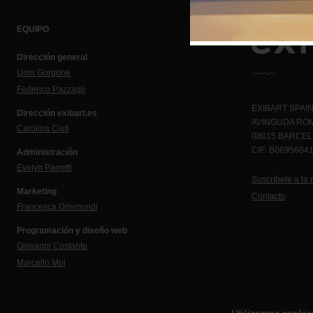
EQUIPO
Dirección general
Uros Gorgone
Federico Pazzagli
EXIBART SPAIN,
Dirección exibart.es
AVINGUDA ROM
Carolina Ciuti
08015 BARCE
CIF: B0695684
Administración
Evelyn Parretti
Suscríbete a la 
Marketing
Contacto
Francesca Grismondi
Programación y diseño web
Giovanni Costante
Marcello Moi