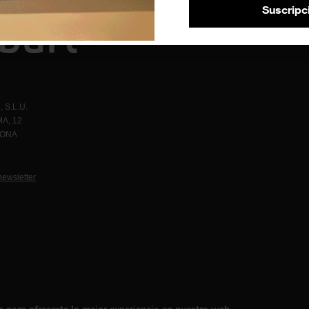
Suscripc
 S.L.U.
A, 12
LONA
1
newsletter