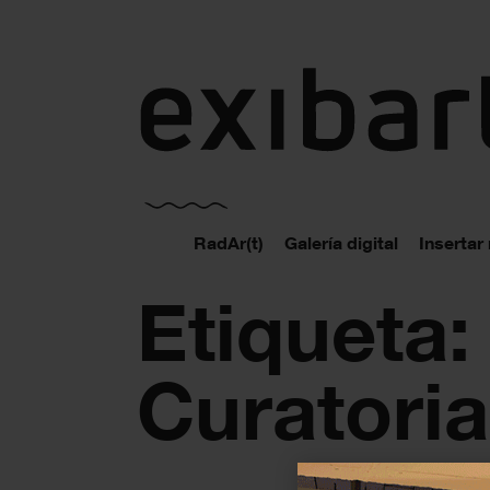
exibart.es
RadAr(t)
Galería digital
Insertar
Etiqueta:
Curatori