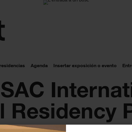
 residencias
Agenda
Insertar exposición o evento
Entr
 SAC Internat
al Residency