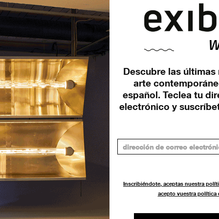
Descubre las últimas 
arte contemporáne
español. Teclea tu di
 la
Últimas semanas para
electrónico y suscríbet
el
presentarse al SAC
International Curatorial
Residency Program 2023
CONVOCATORIAS
18 ENERO 2023
Inscribiéndote, aceptas nuestra políti
acepto vuestra política