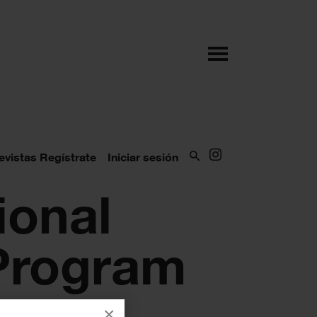
evistas
Regístrate
Iniciar sesión
ional
 Program
×