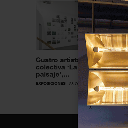
Cuatro artistas catalanes en
colectiva ‘La forma sólida d
paisaje’,...
EXPOSICIONES
23 OCTUBRE 2024