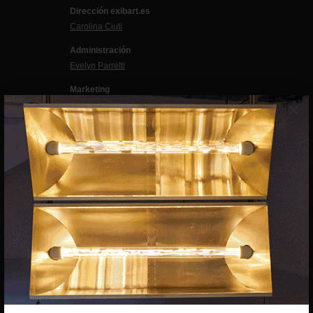
Dirección exibart.es
Carolina Ciuti
Administración
Evelyn Parretti
Marketing
×
Francesca Grismondi
Programación y diseño web
Giovanni Costante
Marcello Moi
EXIBART SPAIN, S.L.U.
AVINGUDA ROMA, 12
08015 BARCELONA