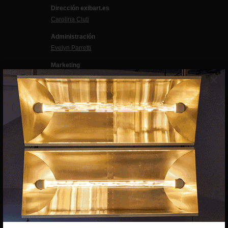
Dirección exibart.es
Carolina Ciuti
Administración
Evelyn Parretti
Marketing
×
Francesca Grismondi
Programación y diseño web
Giovanni Costante
Marcello Moi
EXIBART SPAIN, S.L.U.
AVINGUDA ROMA, 12
08015 BARCELONA