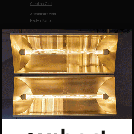
Carolina Ciuti
Administración
Evelyn Parretti
Marketing
×
Francesca Grismondi
Programación y diseño web
Giovanni Costante
Marcello Moi
EXIBART SPAIN, S.L.U.
AVINGUDA ROMA, 12
08015 BARCELONA
CIF: B06956841