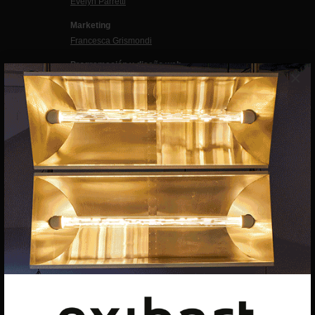
Evelyn Parretti
Marketing
Francesca Grismondi
Programación y diseño web
×
Giovanni Costante
Marcello Moi
EXIBART SPAIN, S.L.U.
AVINGUDA ROMA, 12
08015 BARCELONA
CIF: B06956841
Suscríbete a la newsletter
Contacto