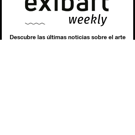
Utilizamos cookies para ofrecerte la mejor experiencia en
nuestra web.
Puedes aprender más sobre qué cookies utilizamos o
desactivarlas en los
ajustes
.
Política de privacidad
©exibart 2026 - web design and
development by
Infmedia
Aceptar
Descubre las últimas noticias sobre el arte
contemporáneo en el ámbito español.
Teclea tu dirección de correo electrónico y
suscríbete a la newsletter!
Inscribiéndote, aceptas nuestra política de privacidad / He leído y acepto
vuestra política de privacidad
.
Suscripción