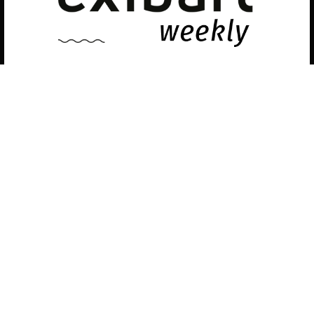
desactivarlas en los
ajustes
.
Política de privacidad
©exibart 2026 - web design and
development by
Infmedia
Aceptar
Descubre las últimas noticias sobre el arte
contemporáneo en el ámbito español.
Teclea tu dirección de correo electrónico y
suscríbete a la newsletter!
Inscribiéndote, aceptas nuestra política de privacidad / He leído y acepto
vuestra política de privacidad
.
Suscripción