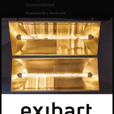
Francesca Grismondi
Programación y diseño web
Giovanni Costante
×
Marcello Moi
EXIBART SPAIN, S.L.U.
AVINGUDA ROMA, 12
08015 BARCELONA
CIF: B06956841
Suscríbete a la newsletter
Contacto
Utilizamos cookies para ofrecerte la mejor experiencia en
nuestra web.
Puedes aprender más sobre qué cookies utilizamos o