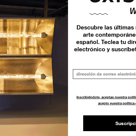
Descubre las últimas 
arte contemporáne
Matadero Madrid acoge la
español. Teclea tu di
nueva muestra individual de
electrónico y suscríbet
Trevor Paglen
EXPOSICIONES
14 DICIEMBRE 2023
Inscribiéndote, aceptas nuestra políti
acepto vuestra política
Suscripc