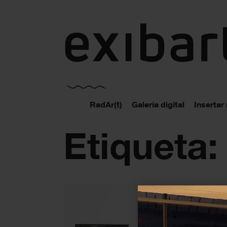
exibart.es
RadAr(t)
Galería digital
Insertar
Etiqueta: