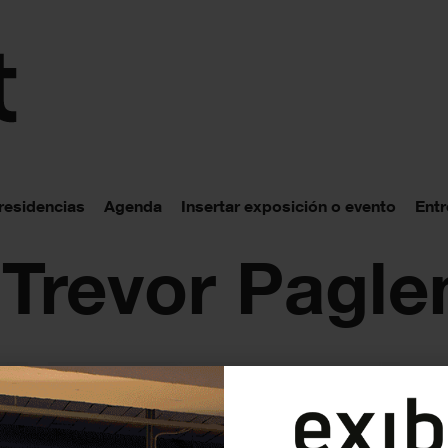
 residencias
Agenda
Insertar exposición o evento
Entr
 Trevor Pagle