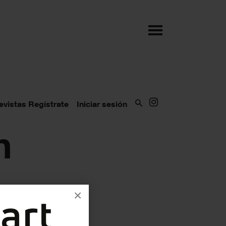
evistas
Regístrate
Iniciar sesión
n
×