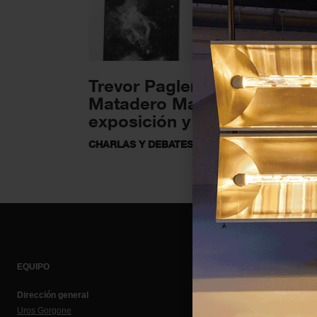
Trevor Paglen colabora con
Matadero Madrid en una
exposición y una...
CHARLAS Y DEBATES
23 ENERO 2024
EQUIPO
Dirección general
Uros Gorgone