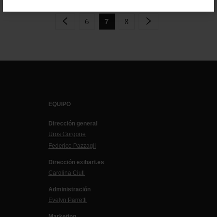
6
8
7
EQUIPO
Dirección general
Uros Gorgone
Federico Pazzagli
Dirección exibart.es
Carolina Ciuti
Administración
Evelyn Parretti
Marketing