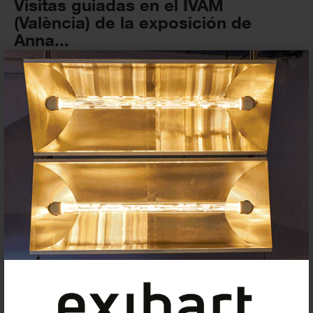
Visitas guiadas en el IVAM
(València) de la exposición de
Anna...
×
EXPOSICIONES
18 AGOSTO 2022
exibart.es destaca: 4
oportunidades para agentes
culturales contemporáneos