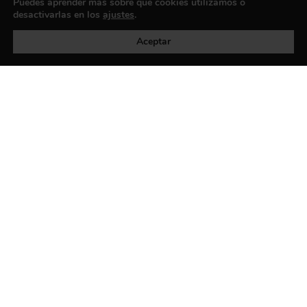
Puedes aprender más sobre qué cookies utilizamos o
desactivarlas en los
ajustes
.
Política de privacidad
©exibart 2026 - web design and
development by
Infmedia
Aceptar