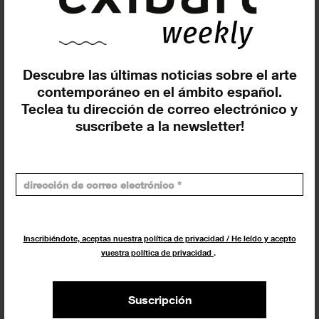
CONVOCATORIAS
5 AGOSTO 2022
Descubre las últimas noticias sobre el arte
contemporáneo en el ámbito español.
Teclea tu dirección de correo electrónico y
suscríbete a la newsletter!
Bombas Gens presenta una nueva
Inscribiéndote, aceptas nuestra política de privacidad / He leído y acepto
muestra para València Capital
vuestra política de privacidad
.
Mundial del...
EXPOSICIONES
26 JULIO 2022
Suscripción