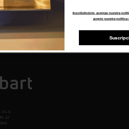
i
Inscribiéndote, aceptas nuestra políti
acepto vuestra política
Suscripc
 S.L.U.
A, 12
LONA