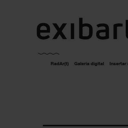
exibart.es
RadAr(t)
Galería digital
Insertar