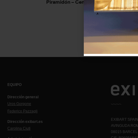
Piramidón – Centre d’Art Contemporan
EQUIPO
Dirección general
Uros Gorgone
Federico Pazzagli
EXIBART SPAIN,
Dirección exibart.es
AVINGUDA ROM
Carolina Ciuti
08015 BARCE