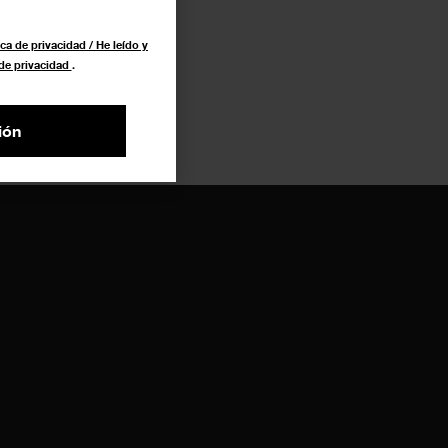
ca de privacidad / He leído y
 de privacidad
.
ión