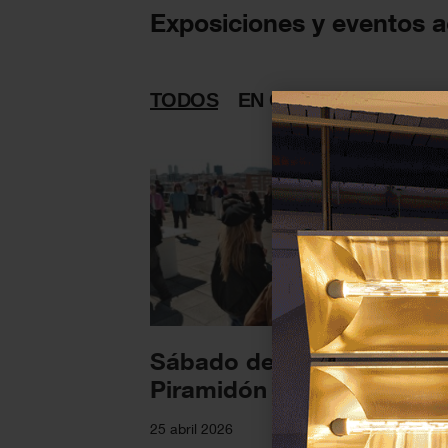
Exposiciones y eventos a
TODOS
EN CURSO
PASADAS
Sábado de vermut en
Piramidón
25 abril 2026