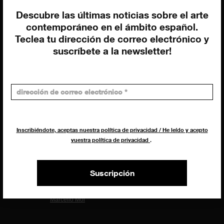
Descubre las últimas noticias sobre el arte
contemporáneo en el ámbito español.
EQUIPO
Teclea tu dirección de correo electrónico y
suscríbete a la newsletter!
Dirección general
Uros Gorgone
Federico Pazzagli
Dirección exibart.es
Carolina Ciuti
Administración
Inscribiéndote, aceptas nuestra política de privacidad / He leído y acepto
Evelyn Parretti
vuestra política de privacidad
.
Marketing
Francesca Grismondi
Suscripción
Programación y diseño web
Giovanni Costante
Marcello Moi