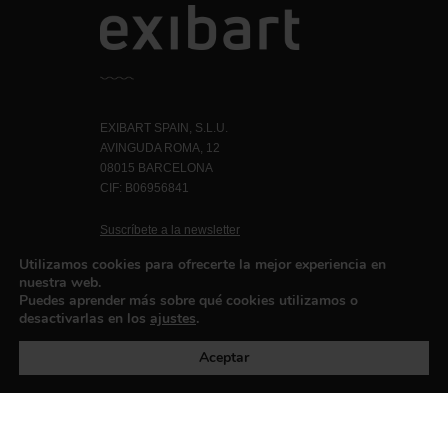
EXIBART SPAIN, S.L.U.
AVINGUDA ROMA, 12
08015 BARCELONA
CIF: B06956841
Suscríbete a la newsletter
Contacto
Utilizamos cookies para ofrecerte la mejor experiencia en
nuestra web.
Puedes aprender más sobre qué cookies utilizamos o
desactivarlas en los
ajustes
.
Política de privacidad
©exibart 2026 - web design and
development by
Infmedia
Aceptar