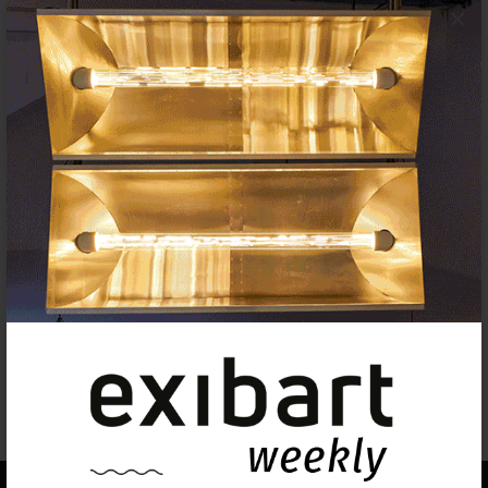
×
Tono
Carbajo
Yamandú
Canosa
Cristina
Cebrecos
Sophie
Crichton
Iván
Franco
Allan
Gandhi
Eva
Miquel
Marco
Noris
Pere
de Ribot
Laura
Vinós
Nicole
Vindel
Alícia
Vogel
Denis
Ymeri